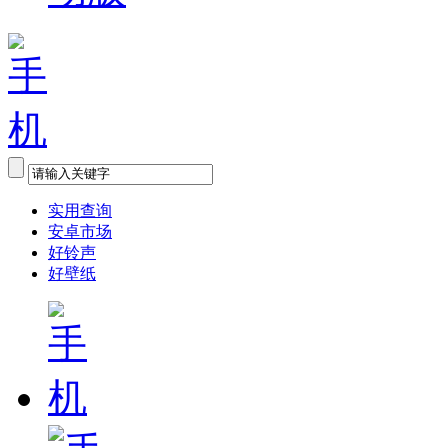
实用查询
安卓市场
好铃声
好壁纸