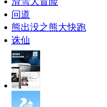
滑雪大冒险
问道
熊出没之熊大快跑
诛仙