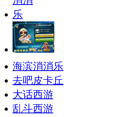
海滨消消乐
去吧皮卡丘
大话西游
乱斗西游