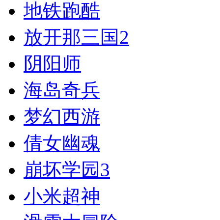
地铁跑酷
放开那三国2
阴阳师
海岛奇兵
梦幻西游
倩女幽魂
崩坏学园3
小米超神