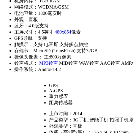
机身内存：
1GB RAM
网络模式：
WCDMA/GSM
电池容量：
1800毫安时
外观：
直板
蓝牙：
4.0版支持
主屏尺寸：
4.5英寸
480x854
像素
GPS导航：
支持
触摸屏：
支持 电容屏 支持多点触控
存储卡：
MicroSD (TransFlash) 支持32GB
摄像头像素：
主:800万像素 ,
铃声格式：
MP3铃声
MID铃声 WAV铃声 AAC铃声 AM
操作系统：
Android 4.2
GPS
A-GPS
重力感应
距离传感器
上市时间：
2014
产品类型：
3G手机,智能手机,拍照手机,
外观类型：
直板
体积（高x宽x厚）：
136 x 66 x 10.5mm