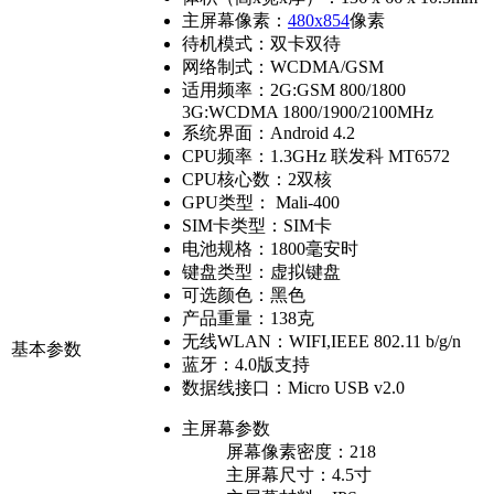
主屏幕像素：
480x854
像素
待机模式：
双卡双待
网络制式：
WCDMA/GSM
适用频率：
2G:GSM 800/1800
3G:WCDMA 1800/1900/2100MHz
系统界面：
Android 4.2
CPU频率：
1.3GHz 联发科 MT6572
CPU核心数：
2双核
GPU类型：
Mali-400
SIM卡类型：
SIM卡
电池规格：
1800毫安时
键盘类型：
虚拟键盘
可选颜色：
黑色
产品重量：
138克
无线WLAN：
WIFI,IEEE 802.11 b/g/n
基本参数
蓝牙：
4.0版支持
数据线接口：
Micro USB v2.0
主屏幕参数
屏幕像素密度：
218
主屏幕尺寸：
4.5寸