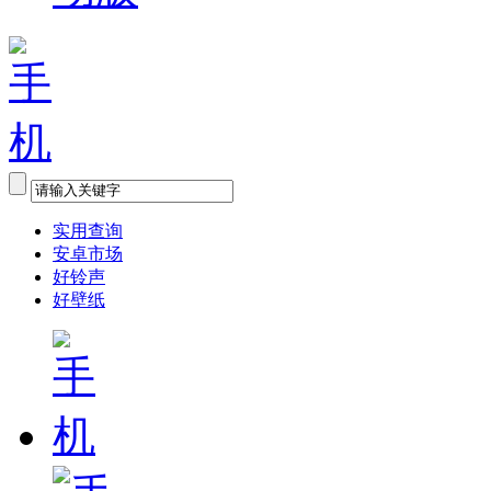
实用查询
安卓市场
好铃声
好壁纸