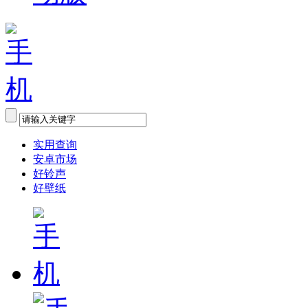
实用查询
安卓市场
好铃声
好壁纸