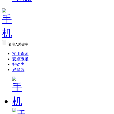
实用查询
安卓市场
好铃声
好壁纸