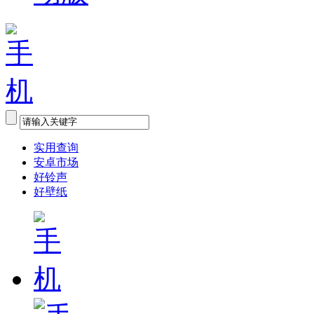
实用查询
安卓市场
好铃声
好壁纸