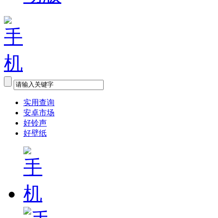
实用查询
安卓市场
好铃声
好壁纸