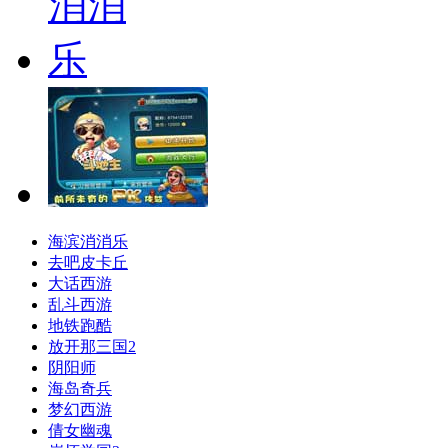
海滨消消乐
去吧皮卡丘
大话西游
乱斗西游
地铁跑酷
放开那三国2
阴阳师
海岛奇兵
梦幻西游
倩女幽魂