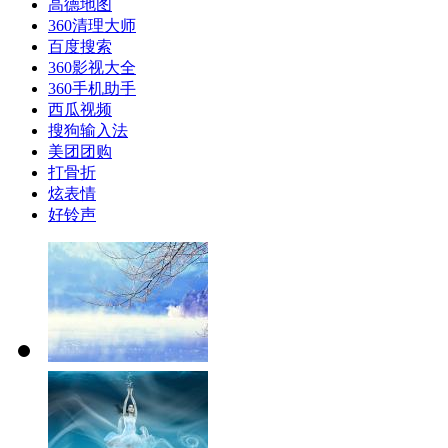
高德地图
360清理大师
百度搜索
360影视大全
360手机助手
西瓜视频
搜狗输入法
美团团购
打骨折
炫表情
好铃声