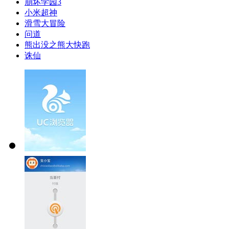
崩坏学园3
小米超神
滑雪大冒险
问道
熊出没之熊大快跑
诛仙