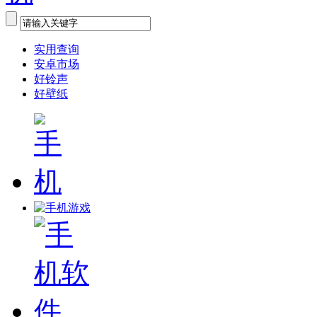
实用查询
安卓市场
好铃声
好壁纸