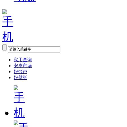
实用查询
安卓市场
好铃声
好壁纸