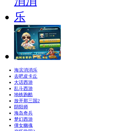
海滨消消乐
去吧皮卡丘
大话西游
乱斗西游
地铁跑酷
放开那三国2
阴阳师
海岛奇兵
梦幻西游
倩女幽魂