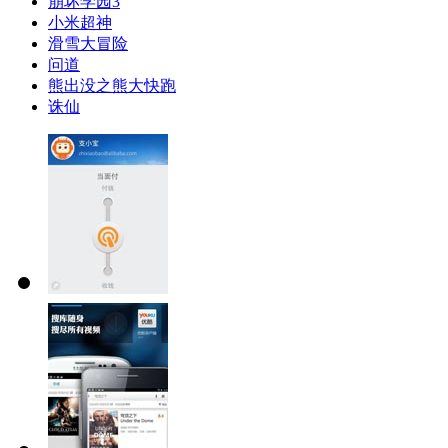
崩坏学园3
小米超神
滑雪大冒险
问道
熊出没之熊大快跑
诛仙