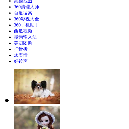
高德地图
360清理大师
百度搜索
360影视大全
360手机助手
西瓜视频
搜狗输入法
美团团购
打骨折
炫表情
好铃声