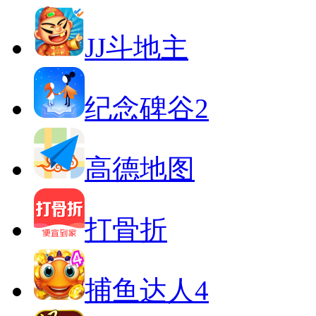
JJ斗地主
纪念碑谷2
高德地图
打骨折
捕鱼达人4