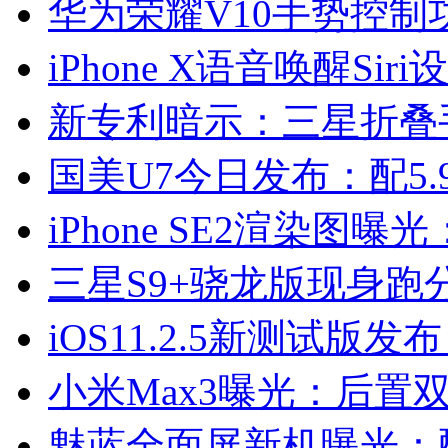
华为荣耀V10手势控制
iPhone X语音唤醒Sir
新专利暗示：三星折叠
国美U7今日发布：配5.
iPhone SE2渲染图
三星S9+骁龙版现身跑
iOS11.2.5新测试版
小米Max3曝光：后置双摄
魅蓝全面屏新机曝光：