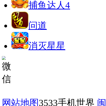
捕鱼达人4
问道
消灭星星
网站地图
3533手机世界
闽