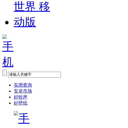
实用查询
安卓市场
好铃声
好壁纸