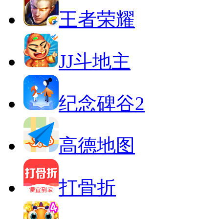
王者荣耀
JJ斗地主
纪念碑谷2
高德地图
打骨折