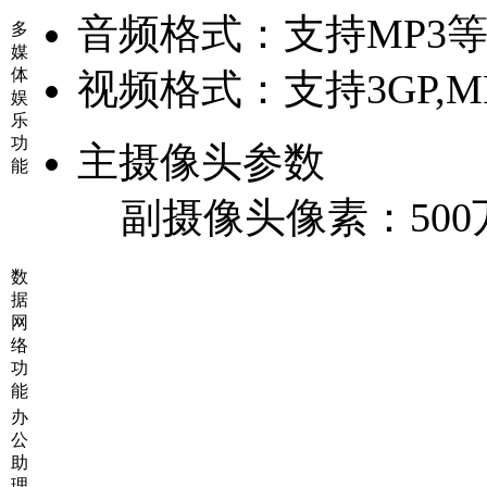
音频格式：
支持MP3
多
媒
体
视频格式：
支持3GP,
娱
乐
功
主摄像头参数
能
副摄像头像素：
50
数
据
网
络
功
能
办
公
助
理