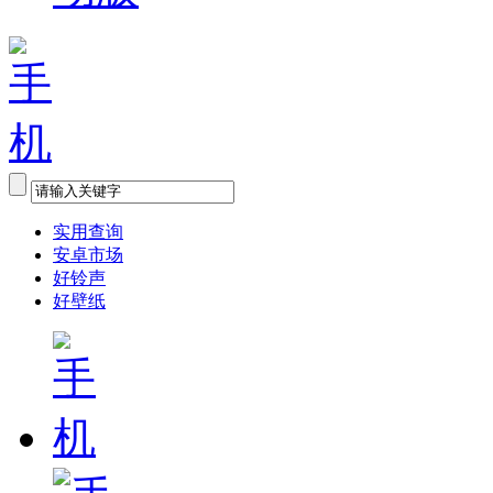
实用查询
安卓市场
好铃声
好壁纸