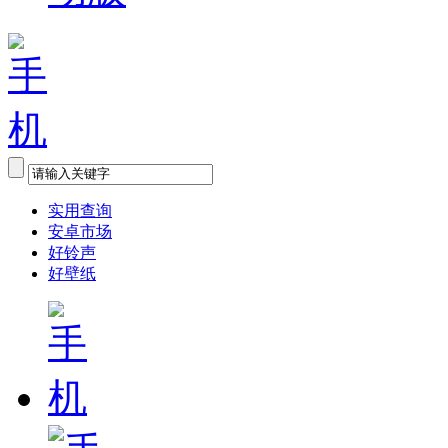
实用查询
安卓市场
好铃声
好壁纸