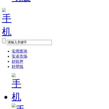
实用查询
安卓市场
好铃声
好壁纸