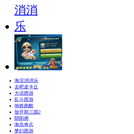
海滨消消乐
去吧皮卡丘
大话西游
乱斗西游
地铁跑酷
放开那三国2
阴阳师
海岛奇兵
梦幻西游