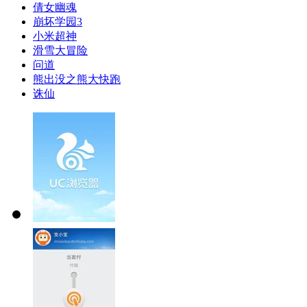
倩女幽魂
崩坏学园3
小米超神
滑雪大冒险
问道
熊出没之熊大快跑
诛仙