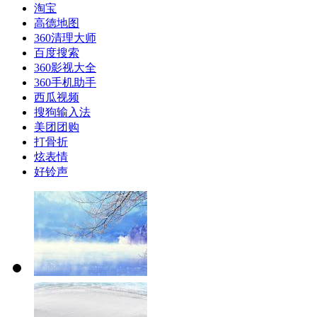
淘宝
高德地图
360清理大师
百度搜索
360影视大全
360手机助手
西瓜视频
搜狗输入法
美团团购
打骨折
炫表情
好铃声