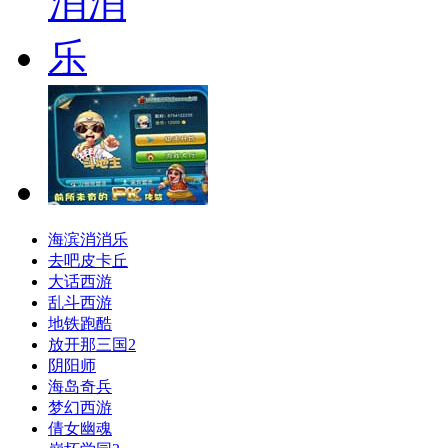
海滨消消乐
去吧皮卡丘
大话西游
乱斗西游
地铁跑酷
放开那三国2
阴阳师
海岛奇兵
梦幻西游
倩女幽魂