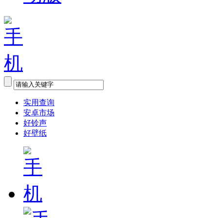
实用查询
安卓市场
好铃声
好壁纸