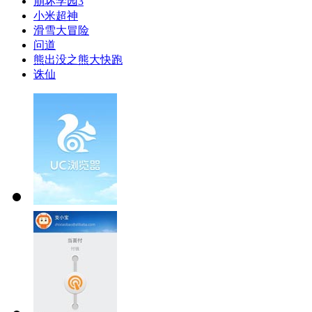
崩坏学园3
小米超神
滑雪大冒险
问道
熊出没之熊大快跑
诛仙