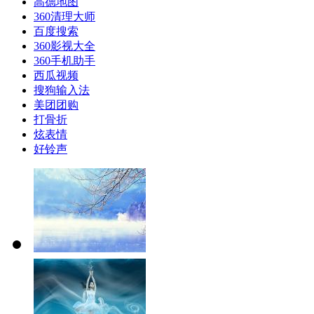
高德地图
360清理大师
百度搜索
360影视大全
360手机助手
西瓜视频
搜狗输入法
美团团购
打骨折
炫表情
好铃声