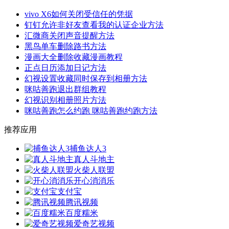
vivo X6如何关闭受信任的凭据
钉钉允许非好友查看我的认证企业方法
汇微商关闭声音提醒方法
黑鸟单车删除路书方法
漫画大全删除收藏漫画教程
正点日历添加日记方法
幻视设置收藏同时保存到相册方法
咪咕善跑退出群组教程
幻视识别相册照片方法
咪咕善跑怎么约跑 咪咕善跑约跑方法
推荐应用
捕鱼达人3
真人斗地主
火柴人联盟
开心消消乐
支付宝
腾讯视频
百度糯米
爱奇艺视频