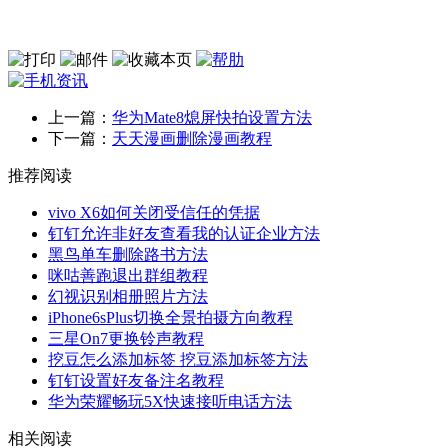
上一篇：
华为Mate8熄屏快拍设置方法
下一篇：
天天漫画删除漫画教程
推荐阅读
vivo X6如何关闭受信任的凭据
钉钉允许非好友查看我的认证企业方法
黑鸟单车删除路书方法
咪咕善跑退出群组教程
幻视识别相册照片方法
iPhone6sPlus切换全景拍摄方向教程
三星On7更换铃声教程
挖豆怎么添加标签 挖豆添加标签方法
钉钉设置好友备注名教程
华为荣耀畅玩5X快速接听电话方法
相关阅读