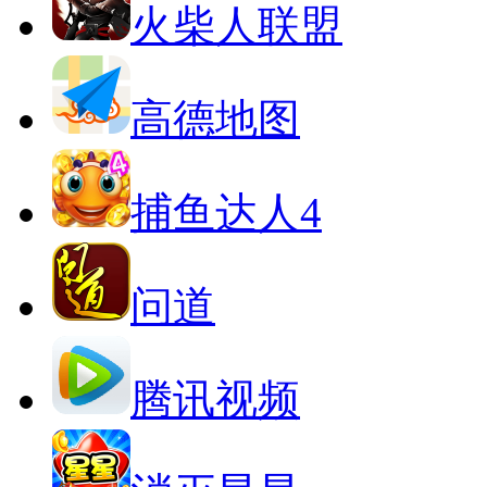
火柴人联盟
高德地图
捕鱼达人4
问道
腾讯视频