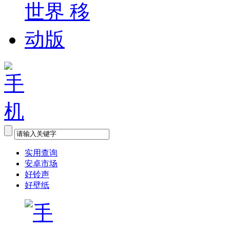
实用查询
安卓市场
好铃声
好壁纸