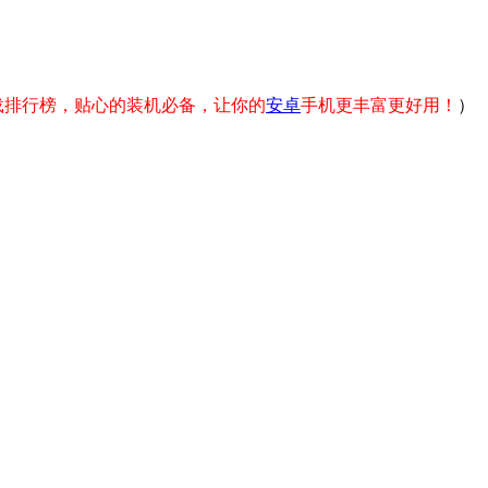
载排行榜，贴心的装机必备，让你的
安卓
手机更丰富更好用！
）