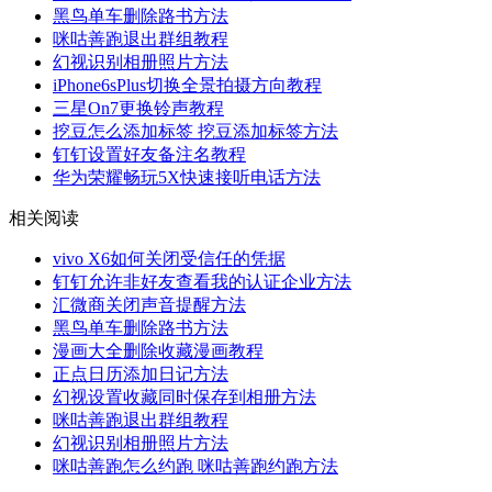
黑鸟单车删除路书方法
咪咕善跑退出群组教程
幻视识别相册照片方法
iPhone6sPlus切换全景拍摄方向教程
三星On7更换铃声教程
挖豆怎么添加标签 挖豆添加标签方法
钉钉设置好友备注名教程
华为荣耀畅玩5X快速接听电话方法
相关阅读
vivo X6如何关闭受信任的凭据
钉钉允许非好友查看我的认证企业方法
汇微商关闭声音提醒方法
黑鸟单车删除路书方法
漫画大全删除收藏漫画教程
正点日历添加日记方法
幻视设置收藏同时保存到相册方法
咪咕善跑退出群组教程
幻视识别相册照片方法
咪咕善跑怎么约跑 咪咕善跑约跑方法