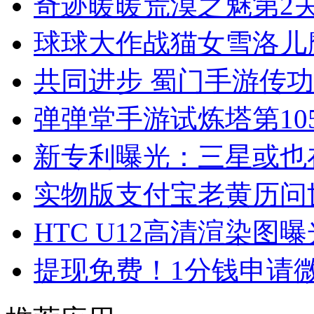
奇迹暖暖荒漠之魅第2
球球大作战猫女雪洛儿
共同进步 蜀门手游传
弹弹堂手游试炼塔第10
新专利曝光：三星或也
实物版支付宝老黄历问世
HTC U12高清渲染图曝
提现免费！1分钱申请