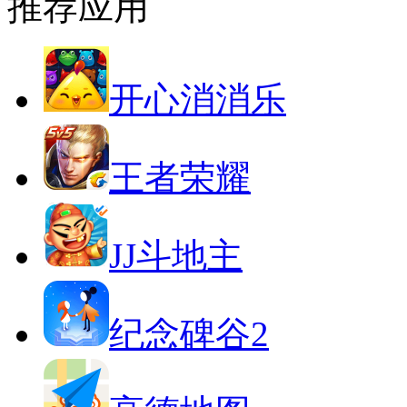
推荐应用
开心消消乐
王者荣耀
JJ斗地主
纪念碑谷2