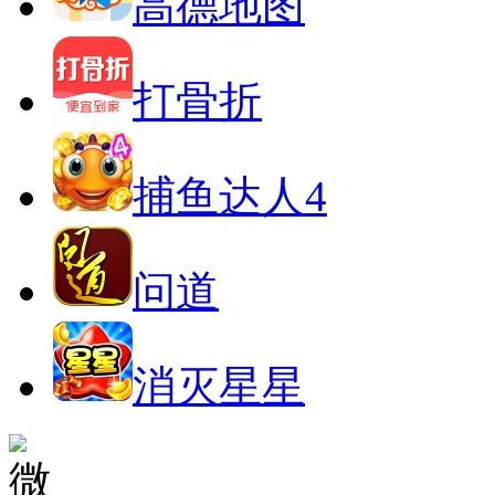
高德地图
打骨折
捕鱼达人4
问道
消灭星星