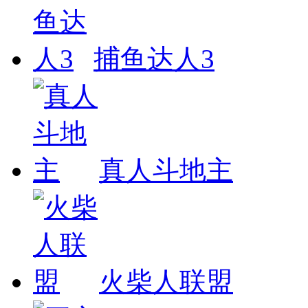
捕鱼达人3
真人斗地主
火柴人联盟