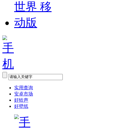
实用查询
安卓市场
好铃声
好壁纸