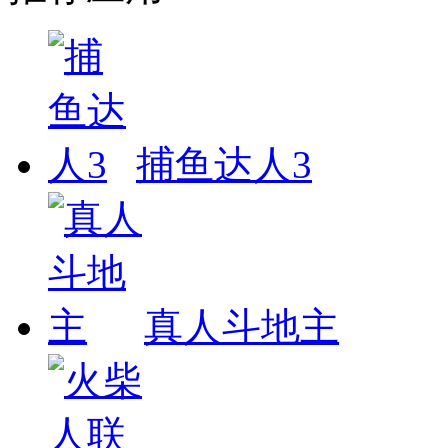
捕鱼达人3
真人斗地主