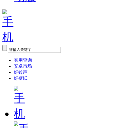
实用查询
安卓市场
好铃声
好壁纸