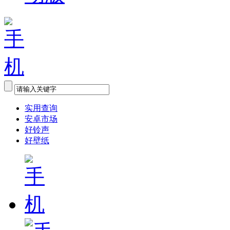
实用查询
安卓市场
好铃声
好壁纸