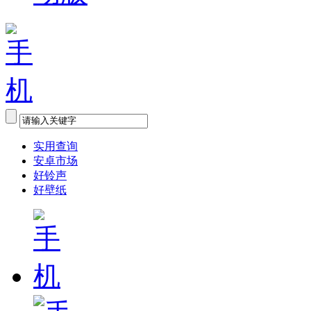
实用查询
安卓市场
好铃声
好壁纸