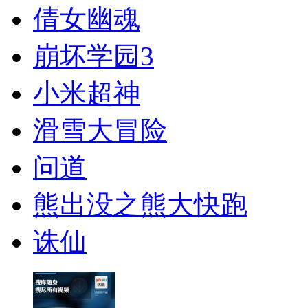
倩女幽魂
崩坏学园3
小米超神
滑雪大冒险
问道
熊出没之熊大快跑
诛仙