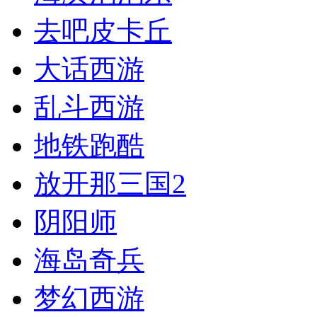
去吧皮卡丘
大话西游
乱斗西游
地铁跑酷
放开那三国2
阴阳师
海岛奇兵
梦幻西游