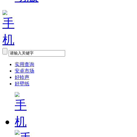
实用查询
安卓市场
好铃声
好壁纸