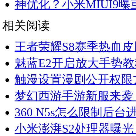
神优化？小米MIUI9
相关阅读
王者荣耀S8赛季热血
魅蓝E2开启放大手势教
触漫设置漫剧公开权限
梦幻西游手游新服来袭
360 N5s怎么限制后
小米澎湃S2处理器曝光：