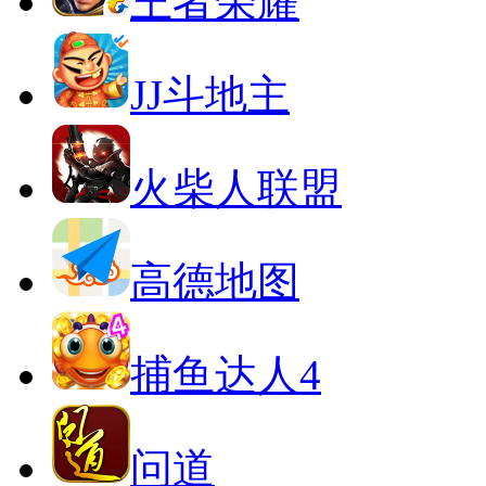
王者荣耀
JJ斗地主
火柴人联盟
高德地图
捕鱼达人4
问道