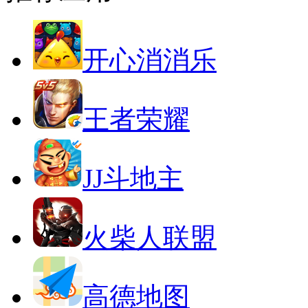
开心消消乐
王者荣耀
JJ斗地主
火柴人联盟
高德地图