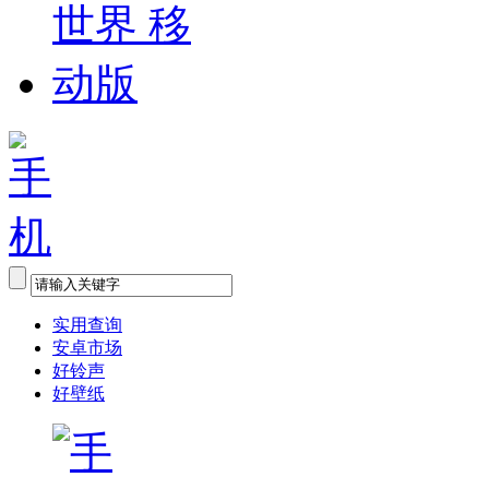
实用查询
安卓市场
好铃声
好壁纸