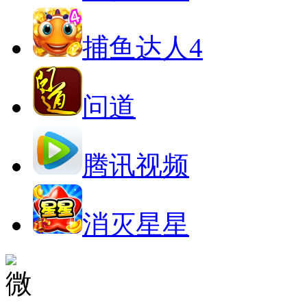
捕鱼达人4
问道
腾讯视频
消灭星星