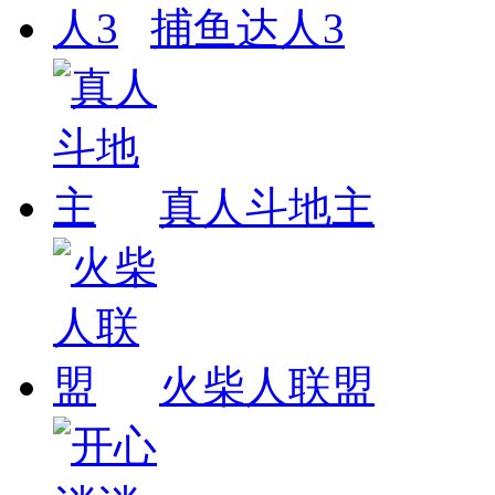
捕鱼达人3
真人斗地主
火柴人联盟