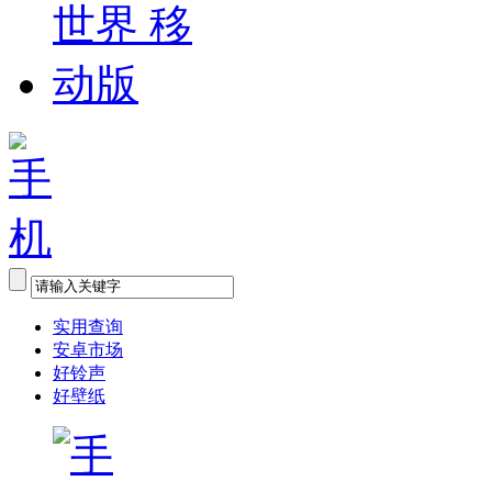
实用查询
安卓市场
好铃声
好壁纸