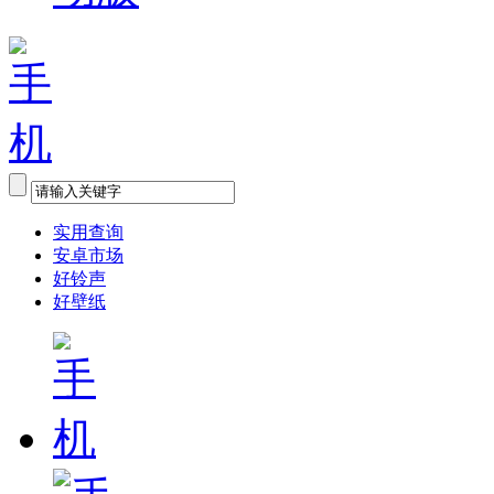
实用查询
安卓市场
好铃声
好壁纸