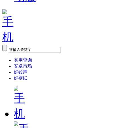
实用查询
安卓市场
好铃声
好壁纸