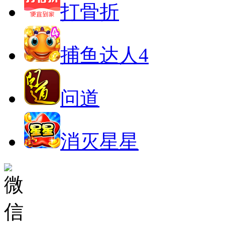
打骨折
捕鱼达人4
问道
消灭星星