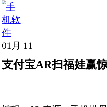
01月
11
支付宝AR扫福娃赢