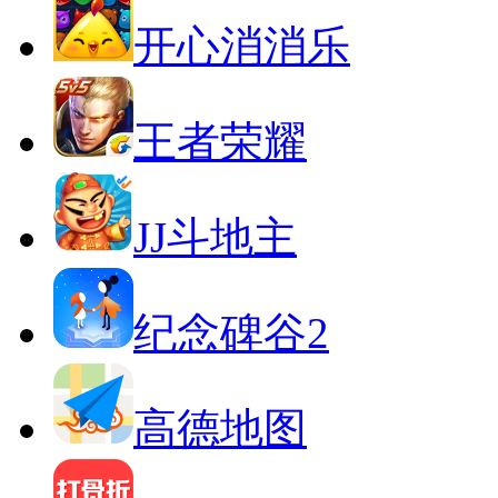
开心消消乐
王者荣耀
JJ斗地主
纪念碑谷2
高德地图