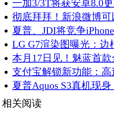
一加3/3T将获安卓8.
彻底拜拜！新浪微博可
夏普、JDI将竞争iPhon
LG G7渲染图曝光：
本月17日见！魅蓝首款
支付宝解锁新功能：高
夏普Aquos S3真机现
相关阅读