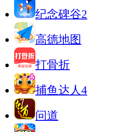
纪念碑谷2
高德地图
打骨折
捕鱼达人4
问道