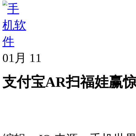
01月
11
支付宝AR扫福娃赢